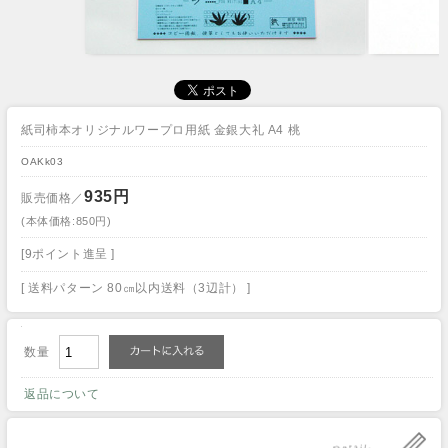
紙司柿本オリジナルワープロ用紙 金銀大礼 A4 桃
OAKk03
935円
販売価格／
(本体価格:850円)
[9ポイント進呈 ]
[ 送料パターン 80㎝以内送料（3辺計） ]
数量
返品について