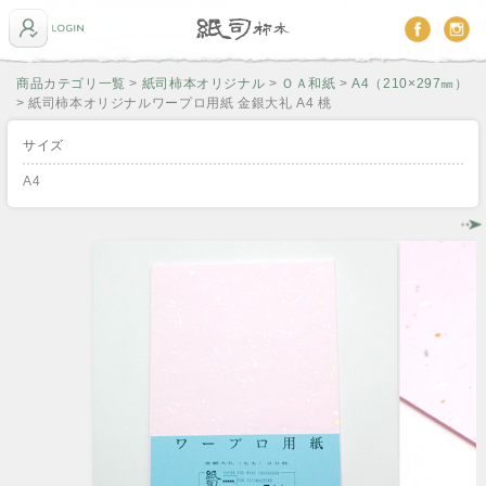
商品カテゴリ一覧
>
紙司柿本オリジナル
>
ＯＡ和紙
>
A4（210×297㎜）
> 紙司柿本オリジナルワープロ用紙 金銀大礼 A4 桃
サイズ
A4