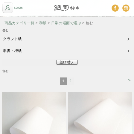
商品カテゴリ一覧
>
和紙
>
日常の場面で選ぶ
> 包む
包む
クラフト紙
奉書・檀紙
並び替え
包む
>
1
2