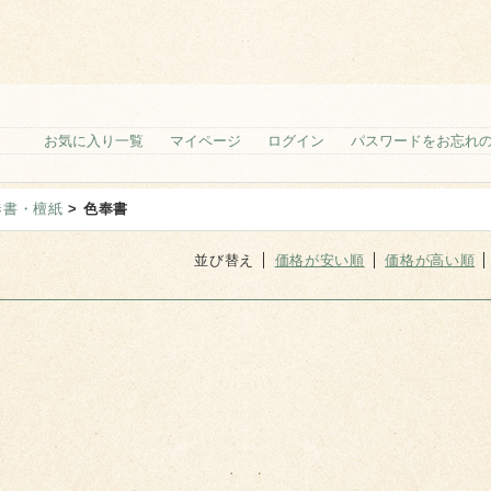
お気に入り一覧
マイページ
ログイン
パスワードをお忘れ
奉書・檀紙
> 色奉書
並び替え
価格が安い順
価格が高い順