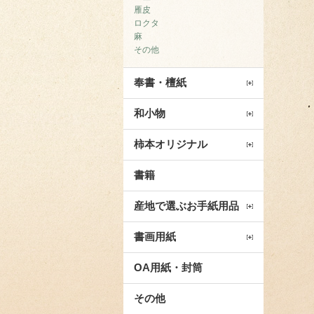
雁皮
ロクタ
麻
その他
奉書・檀紙
和小物
柿本オリジナル
書籍
産地で選ぶお手紙用品
書画用紙
OA用紙・封筒
その他