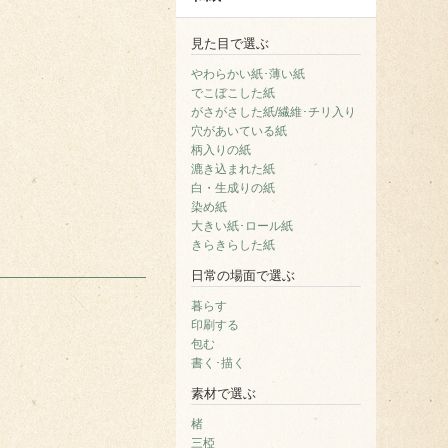
見た目で選ぶ
やわらかい紙･薄い紙
でこぼこした紙
がさがさした紙/繊維･チリ入り
穴があいている紙
柄入りの紙
漉き込まれた紙
白・生成りの紙
染め紙
大きい紙･ロール紙
きらきらした紙
日常の場面で選ぶ
暮らす
印刷する
包む
書く･描く
素材で選ぶ
楮
三椏