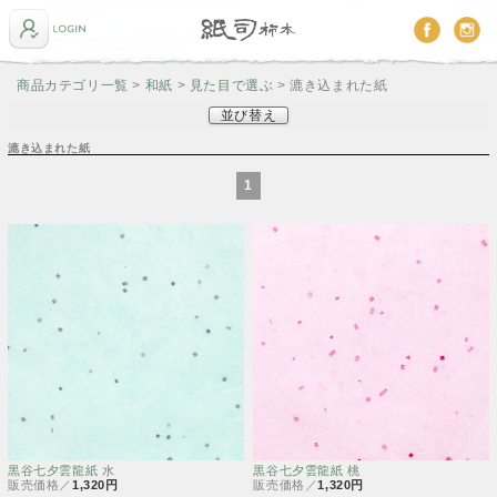
商品カテゴリ一覧
>
和紙
>
見た目で選ぶ
> 漉き込まれた紙
並び替え
漉き込まれた紙
1
黒谷七夕雲龍紙 水
黒谷七夕雲龍紙 桃
販売価格／
1,320円
販売価格／
1,320円