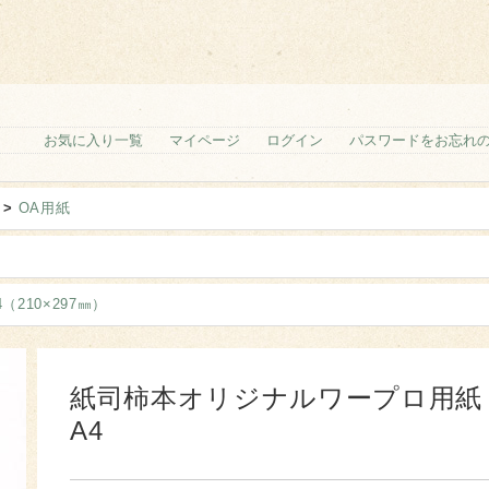
お気に入り一覧
マイページ
ログイン
パスワードをお忘れ
>
OA用紙
4（210×297㎜）
紙司柿本オリジナルワープロ用紙
A4