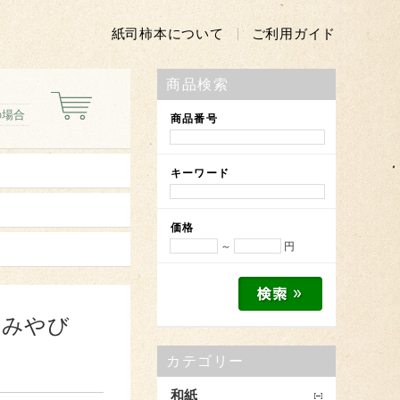
紙司柿本について
ご利用ガイド
商品検索
の場合
商品番号
キーワード
価格
～
円
 みやび
カテゴリー
和紙