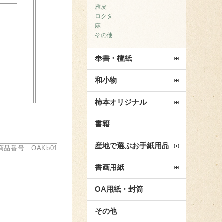
雁皮
ロクタ
麻
その他
奉書・檀紙
和小物
柿本オリジナル
書籍
産地で選ぶお手紙用品
商品番号 OAKb01
書画用紙
OA用紙・封筒
その他