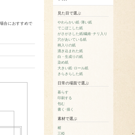
見た目で選ぶ
やわらかい紙･薄い紙
場合におすすめで
でこぼこした紙
がさがさした紙/繊維･チリ入り
穴があいている紙
柄入りの紙
漉き込まれた紙
白・生成りの紙
染め紙
大きい紙･ロール紙
きらきらした紙
日常の場面で選ぶ
暮らす
印刷する
包む
書く･描く
素材で選ぶ
楮
三椏