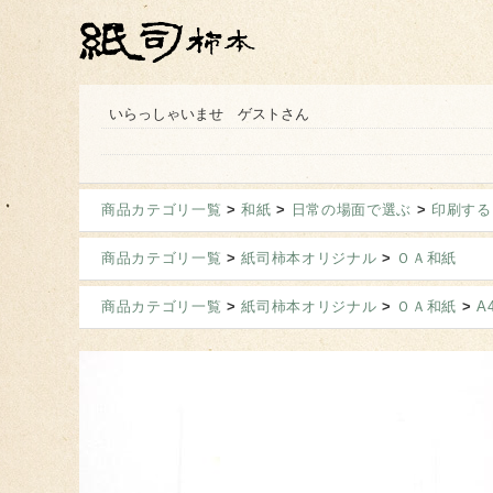
いらっしゃいませ ゲストさん
商品カテゴリ一覧
>
和紙
>
日常の場面で選ぶ
>
印刷する
商品カテゴリ一覧
>
紙司柿本オリジナル
>
ＯＡ和紙
商品カテゴリ一覧
>
紙司柿本オリジナル
>
ＯＡ和紙
>
A