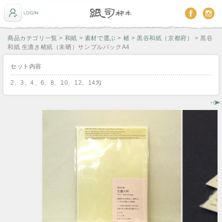
商品カテゴリ一覧
>
和紙
>
素材で選ぶ
>
楮
>
黒谷和紙（京都府）
> 黒谷
和紙 生漉き楮紙（未晒）サンプルパックA4
セット内容
2、3、4、6、8、10、12、14匁