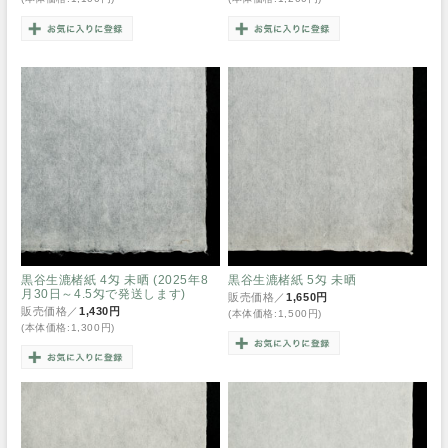
黒谷生漉楮紙 4匁 未晒 (2025年8
黒谷生漉楮紙 5匁 未晒
月30日～4.5匁で発送します)
販売価格／
1,650円
販売価格／
1,430円
(本体価格:1,500円)
(本体価格:1,300円)