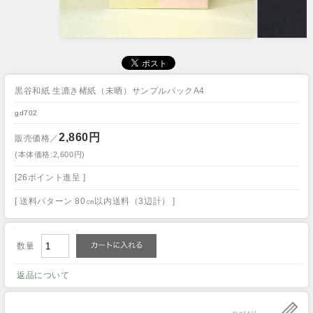
黒谷和紙 生漉き楮紙（未晒）サンプルパックA4
gd702
2,860円
販売価格／
(本体価格:2,600円)
[26ポイント進呈 ]
[ 送料パターン 80㎝以内送料（3辺計） ]
数量
返品について