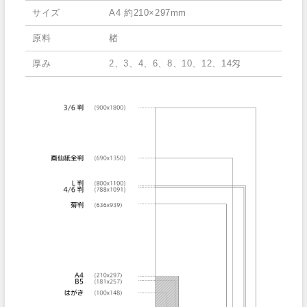
サイズ
A4 約210×297mm
原料
楮
厚み
2、3、4、6、8、10、12、14匁