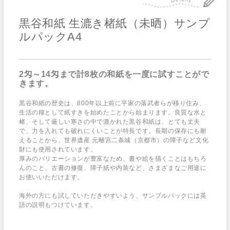
黒谷和紙 生漉き楮紙（未晒）サンプ
ルパックA4
2匁～14匁まで計8枚の和紙を一度に試すことがで
きます。
黒谷和紙の歴史は、800年以上前に平家の落武者らが移り住み、
生活の糧として紙すきを始めたことから始まります。良質な水と
楮、そして厳しい寒さの中で漉かれた黒谷和紙は、とても丈夫
で、力を入れても破れにくいことが特長です。長期の保存にも耐
えることから、世界遺産 元離宮二条城（京都市）の障子など文化
財にも使用されています。
厚みのバリエーションが豊富なため、書や絵を描くことはもちろ
んのこと、古書の修復、障子紙や内装など、さまざまなご用途に
お使いいただけます。
海外の方にも試していただきやすいよう、サンプルパックには英
語の説明もつけています。