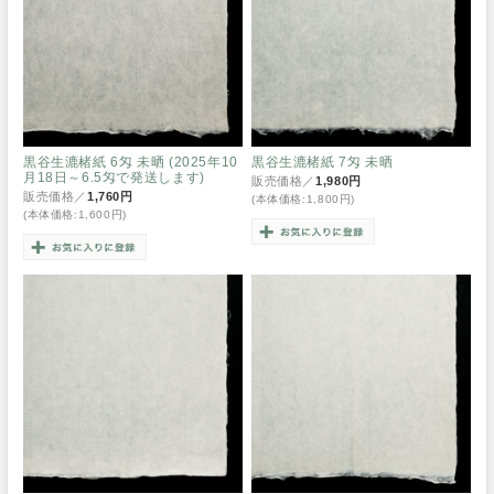
黒谷生漉楮紙 6匁 未晒 (2025年10
黒谷生漉楮紙 7匁 未晒
月18日～6.5匁で発送します)
販売価格／
1,980円
販売価格／
1,760円
(本体価格:1,800円)
(本体価格:1,600円)