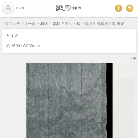
商品カテゴリ一覧
>
和紙
>
素材で選ぶ
>
楮
> 黒谷生漉楮紙 2匁 未晒
サイズ
約H600×W900mm