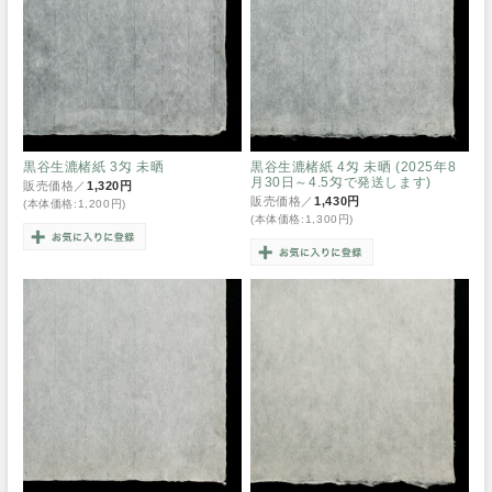
黒谷生漉楮紙 3匁 未晒
黒谷生漉楮紙 4匁 未晒 (2025年8
月30日～4.5匁で発送します)
販売価格／
1,320円
販売価格／
1,430円
(本体価格:1,200円)
(本体価格:1,300円)