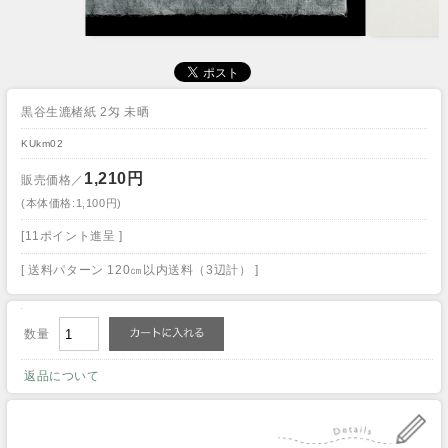
黒谷生漉楮紙 2匁 未晒
KUkm02
1,210円
販売価格／
(本体価格:1,100円)
[11ポイント進呈 ]
[ 送料パターン 120㎝以内送料（3辺計） ]
数量
返品について