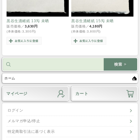
黒谷生漉楮紙 13匁 未晒
黒谷生漉楮紙 15匁 未晒
販売価格／
3,630円
販売価格／
4,180円
(本体価格:3,300円)
(本体価格:3,800円)
ホーム
マイページ
カート
ログイン
メルマガ申込/停止
特定商取引法に基づく表示