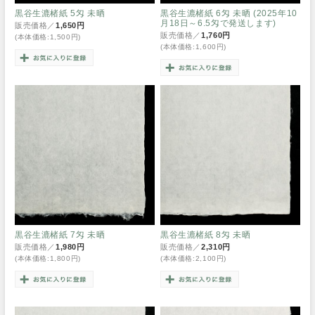
黒谷生漉楮紙 5匁 未晒
黒谷生漉楮紙 6匁 未晒 (2025年10
月18日～6.5匁で発送します)
販売価格／
1,650円
販売価格／
1,760円
(本体価格:1,500円)
(本体価格:1,600円)
黒谷生漉楮紙 7匁 未晒
黒谷生漉楮紙 8匁 未晒
販売価格／
1,980円
販売価格／
2,310円
(本体価格:1,800円)
(本体価格:2,100円)