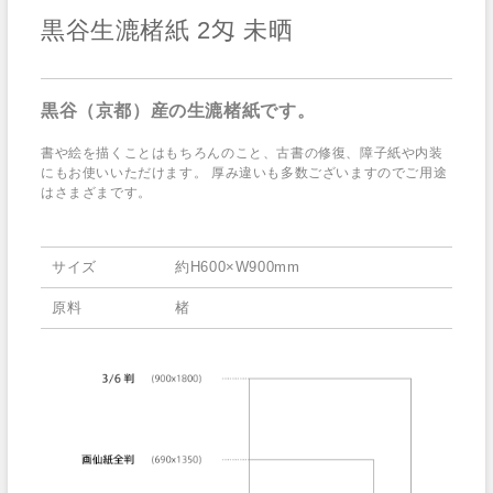
黒谷生漉楮紙 2匁 未晒
黒谷（京都）産の生漉楮紙です。
書や絵を描くことはもちろんのこと、古書の修復、障子紙や内装
にもお使いいただけます。 厚み違いも多数ございますのでご用途
はさまざまです。
サイズ
約H600×W900mm
原料
楮