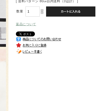
[ 送料パターン 80㎝以内送料（3辺計） ]
数量
返品について