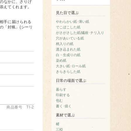
様のなかに、さりげ
添えてくれます。
見た目で選ぶ
相手に届けられる
やわらかい紙･薄い紙
の「封蝋」(シーリ
でこぼこした紙
がさがさした紙/繊維･チリ入り
穴があいている紙
柄入りの紙
漉き込まれた紙
白・生成りの紙
染め紙
大きい紙･ロール紙
きらきらした紙
日常の場面で選ぶ
暮らす
印刷する
包む
書く･描く
商品番号 TI-2
素材で選ぶ
楮
三椏