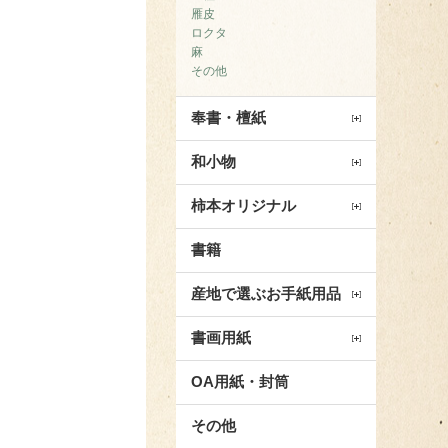
雁皮
ロクタ
麻
その他
奉書・檀紙
和小物
柿本オリジナル
書籍
産地で選ぶお手紙用品
書画用紙
OA用紙・封筒
その他