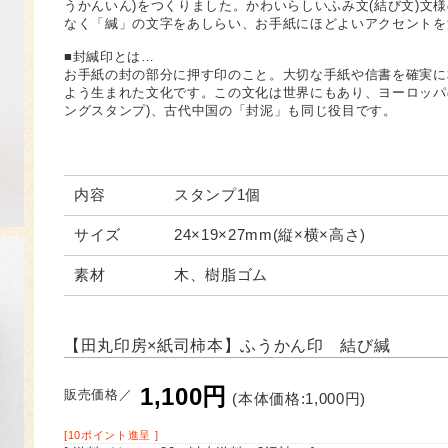
うかんいん)をつくりました。かわいらしいふみ文(結び文)文
なく「緘」の文字をあしらい、お手紙にほどよいアクセントを
■封緘印とは…
お手紙の封の部分に押す印のこと。大切な手紙や信書を確実に
よう生まれた文化です。この文化は世界にもあり、ヨーロッパ
ングスタンプ)、古代中国の「封泥」も同じ役目です。
内容
スタンプ1個
サイズ
24×19×27mm(縦×横×高さ)
素材
木、樹脂ゴム
【田丸印房×紙司柿本】ふうかん印 結び緘
1,100円
販売価格／
(本体価格:1,000円)
[10ポイント進呈 ]