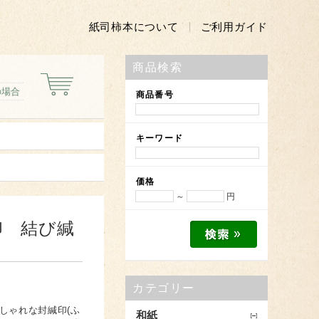
紙司柿本について
ご利用ガイド
商品検索
の場合
商品番号
キーワード
価格
～
円
印 結び緘
カテゴリー
しゃれな封緘印(ふ
和紙