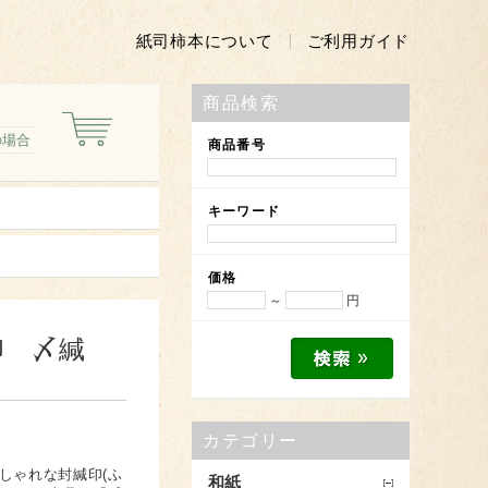
紙司柿本について
ご利用ガイド
商品検索
の場合
商品番号
キーワード
価格
～
円
印 〆緘
カテゴリー
しゃれな封緘印(ふ
和紙