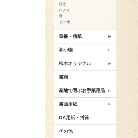
雁皮
ロクタ
麻
その他
奉書・檀紙
和小物
柿本オリジナル
書籍
産地で選ぶお手紙用品
書画用紙
OA用紙・封筒
その他