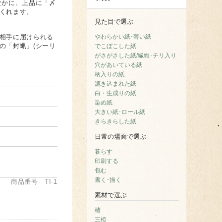
なかに、上品に「〆
くれます。
見た目で選ぶ
相手に届けられる
やわらかい紙･薄い紙
の「封蝋」(シーリ
でこぼこした紙
がさがさした紙/繊維･チリ入り
穴があいている紙
柄入りの紙
漉き込まれた紙
白・生成りの紙
染め紙
大きい紙･ロール紙
きらきらした紙
日常の場面で選ぶ
暮らす
印刷する
包む
書く･描く
商品番号 TI-1
素材で選ぶ
楮
三椏