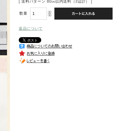
[ 送料パターン 80㎝以内送料（3辺計） ]
数量
返品について