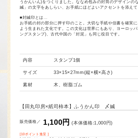
うかんいん)をつくりました。ななめ包みの封筒のデザインの
緘」の文字をあしらい、お手紙にほどよいアクセントを添えて
■封緘印とは…
お手紙の封の部分に押す印のこと。大切な手紙や信書を確実に
よう生まれた文化です。この文化は世界にもあり、ヨーロッパ
ングスタンプ)、古代中国の「封泥」も同じ役目です。
内容
スタンプ1個
サイズ
33×15×27mm(縦×横×高さ)
素材
木、樹脂ゴム
【田丸印房×紙司柿本】ふうかん印 〆緘
1,100円
販売価格／
(本体価格:1,000円)
[10ポイント進呈 ]