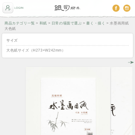
商品カテゴリ一覧
>
和紙
>
日常の場面で選ぶ
>
書く・描く
> 水墨画用紙
大色紙
サイズ
大色紙サイズ（H273×W242mm）