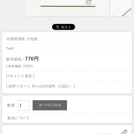
水墨画用紙 大色紙
Tg02
770円
販売価格／
(本体価格:700円)
[7ポイント進呈 ]
[ 送料パターン 80㎝以内送料（3辺計） ]
数量
返品について