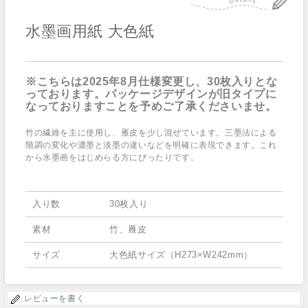
水墨画用紙 大色紙
※こちらは2025年8月仕様変更し、30枚入りとな
っております。パッケージデザインが旧タイプに
なっておりますことを予めご了承くださいませ。
竹の繊維を主に使用し、雁皮を少し混ぜています。三墨法による
階調の変化や濃墨と淡墨の違いなどを明確に表現できます。これ
から水墨画をはじめらる方にぴったりです。
入り数
30枚入り
素材
竹、雁皮
サイズ
大色紙サイズ（H273×W242mm）
レビューを書く