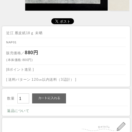
近江 雁皮紙18ｇ 未晒
NAP01
880円
販売価格／
(本体価格:800円)
[8ポイント進呈 ]
[ 送料パターン 120㎝以内送料（3辺計） ]
数量
返品について