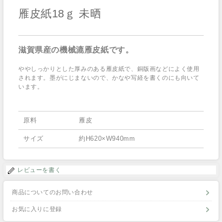
雁皮紙18ｇ 未晒
滋賀県産の機械漉雁皮紙です。
ややしっかりとした厚みのある雁皮紙で、銅版画などによく使用
されます。墨がにじまないので、かなや写経を書くのにも向いて
います。
原料
雁皮
サイズ
約H620×W940mm
レビューを書く
商品についてのお問い合わせ
お気に入りに登録