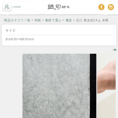
商品カテゴリ一覧
>
和紙
>
素材で選ぶ
>
雁皮
> 近江 雁皮紙18ｇ 未晒
サイズ
約H630×W930mm