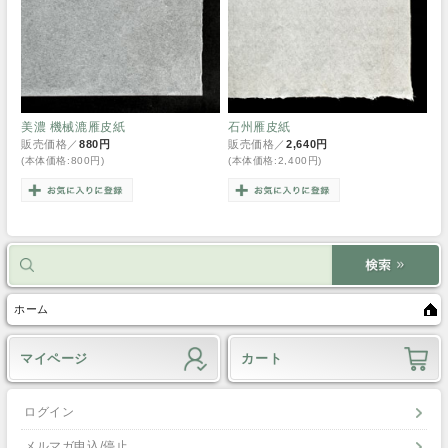
美濃 機械漉雁皮紙
石州雁皮紙
販売価格／
880円
販売価格／
2,640円
(本体価格:800円)
(本体価格:2,400円)
ホーム
マイページ
カート
ログイン
メルマガ申込/停止