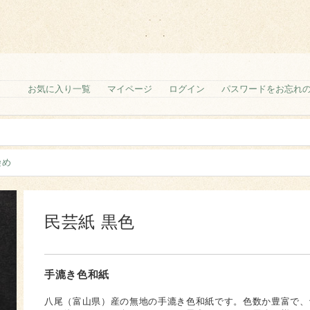
お気に入り一覧
マイページ
ログイン
パスワードをお忘れ
染め
民芸紙 黒色
手漉き色和紙
八尾（富山県）産の無地の手漉き色和紙です。色数か豊富で、