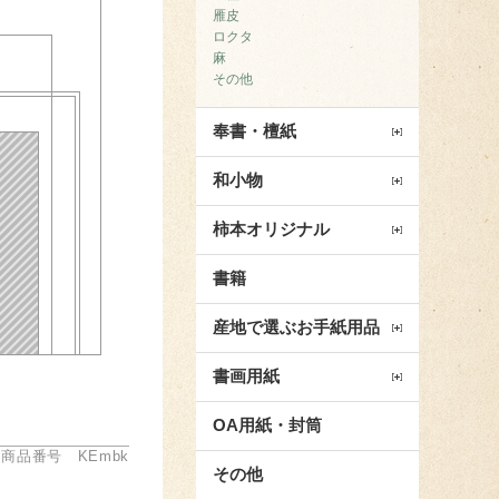
雁皮
ロクタ
麻
その他
奉書・檀紙
和小物
柿本オリジナル
書籍
産地で選ぶお手紙用品
書画用紙
OA用紙・封筒
商品番号 KEmbk
その他