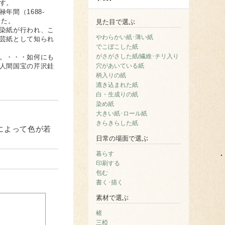
す。
間（1688-
した。
見た目で選ぶ
染紙が行われ、こ
やわらかい紙･薄い紙
芸紙として知られ
でこぼこした紙
がさがさした紙/繊維･チリ入り
。・・・如何にも
人間国宝の芹沢銈
穴があいている紙
柄入りの紙
漉き込まれた紙
白・生成りの紙
染め紙
大きい紙･ロール紙
きらきらした紙
によって色が若
日常の場面で選ぶ
暮らす
印刷する
包む
書く･描く
素材で選ぶ
楮
三椏