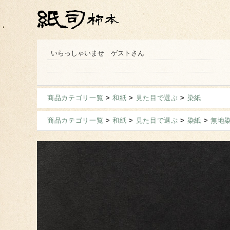
いらっしゃいませ ゲストさん
商品カテゴリ一覧
>
和紙
>
見た目で選ぶ
>
染紙
商品カテゴリ一覧
>
和紙
>
見た目で選ぶ
>
染紙
>
無地