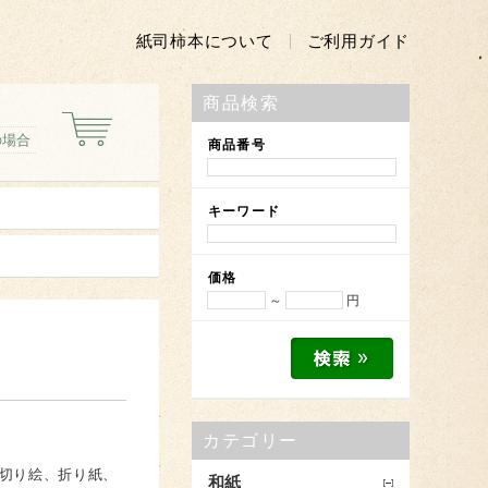
紙司柿本について
ご利用ガイド
商品検索
の場合
商品番号
キーワード
価格
～
円
カテゴリー
切り絵、折り紙、
和紙