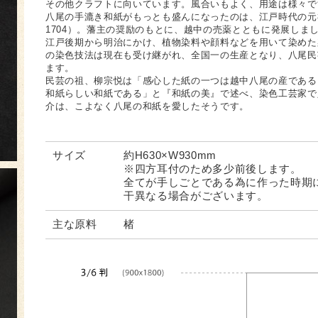
その他クラフトに向いています。風合いもよく、用途は様々で
八尾の手漉き和紙がもっとも盛んになったのは、江戸時代の元禄年
1704）。藩主の奨励のもとに、越中の売薬とともに発展しま
江戸後期から明治にかけ、植物染料や顔料などを用いて染めた
の染色技法は現在も受け継がれ、全国一の生産となり、八尾民
ます。
民芸の祖、柳宗悦は「感心した紙の一つは越中八尾の産である
和紙らしい和紙である」と『和紙の美』で述べ、染色工芸家で
介は、こよなく八尾の和紙を愛したそうです。
サイズ
約H630×W930mm
※四方耳付のため多少前後します。
全てが手しごとである為に作った時期
干異なる場合がございます。
主な原料
楮