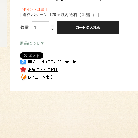
[7ポイント進呈 ]
[ 送料パターン 120㎝以内送料（3辺計） ]
数量
返品について