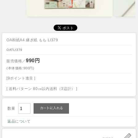
OA和紙A4 継ぎ紙 もも LI379
OATLI379
990円
販売価格／
(本体価格:900円)
[9ポイント進呈 ]
[ 送料パターン 80㎝以内送料（3辺計） ]
数量
返品について