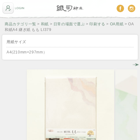
商品カテゴリ一覧
>
和紙
>
日常の場面で選ぶ
>
印刷する
>
OA用紙
> OA
和紙A4 継ぎ紙 もも LI379
用紙サイズ
A4(210mm×297mm）