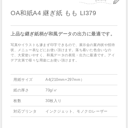
OA和紙A4 継ぎ紙 もも LI379
上品な継ぎ紙柄が和風データの出力に最適です。
写真やイラストも滲まず印字できるので、展示会の案内状や招待
状、メニュー表などにお使い頂けます。落ち着いた色合いなの
で、大変使いやすく、和風データの表現・出力に最適です。アイ
デア次第で様々な用途にお使い頂けます。
用紙サイズ
A4(210mm×297mm）
紙の厚さ
70g/㎡
枚数
30枚入り
対応プリンタ
インクジェット、モノクロレーザー