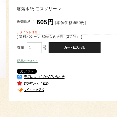
麻落水紙 モスグリーン
605円
販売価格／
(本体価格:550円)
[6ポイント進呈 ]
[ 送料パターン 80㎝以内送料（3辺計） ]
数量
返品について