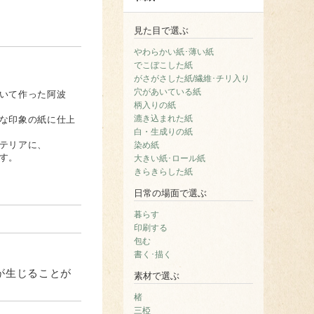
見た目で選ぶ
やわらかい紙･薄い紙
でこぼこした紙
がさがさした紙/繊維･チリ入り
穴があいている紙
いて作った阿波
柄入りの紙
漉き込まれた紙
な印象の紙に仕上
白・生成りの紙
テリアに、
染め紙
す。
大きい紙･ロール紙
きらきらした紙
日常の場面で選ぶ
暮らす
印刷する
包む
書く･描く
が生じることが
素材で選ぶ
楮
三椏