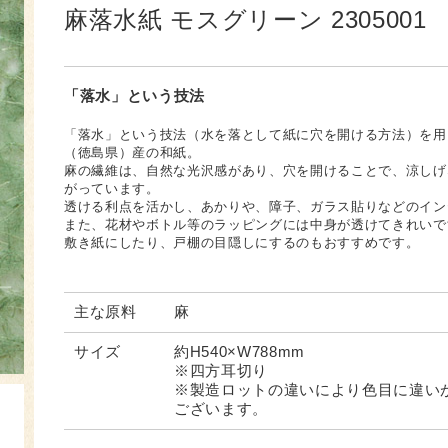
麻落水紙 モスグリーン 2305001
「落水」という技法
「落水」という技法（水を落として紙に穴を開ける方法）を用
（徳島県）産の和紙。
麻の繊維は、自然な光沢感があり、穴を開けることで、涼しげ
がっています。
透ける利点を活かし、あかりや、障子、ガラス貼りなどのイン
また、花材やボトル等のラッピングには中身が透けてきれいで
敷き紙にしたり、戸棚の目隠しにするのもおすすめです。
主な原料
麻
サイズ
約H540×W788mm
※四方耳切り
※製造ロットの違いにより色目に違い
ございます。