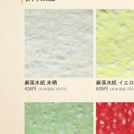
麻落水紙 未晒
麻落水紙 イエ
418円
605円
(本体価格:380円)
(本体価格:550