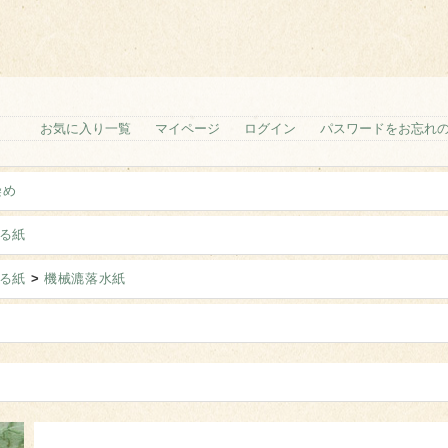
お気に入り一覧
マイページ
ログイン
パスワードをお忘れ
染め
る紙
る紙
>
機械漉落水紙