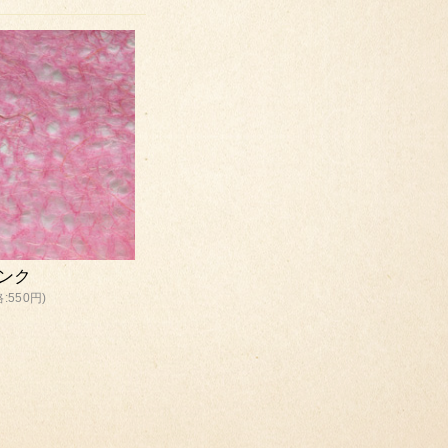
ンク
:550円)