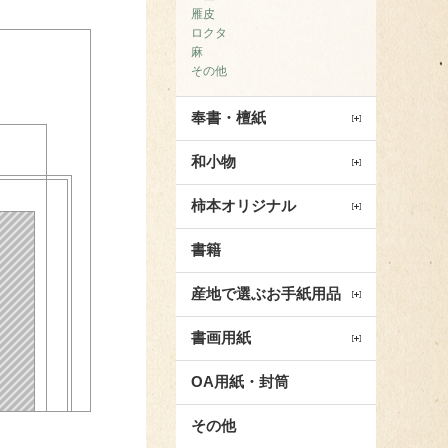
雁皮
ロクタ
麻
その他
奉書・檀紙
和小物
柿本オリジナル
書籍
産地で選ぶお手紙用品
書画用紙
OA用紙・封筒
その他