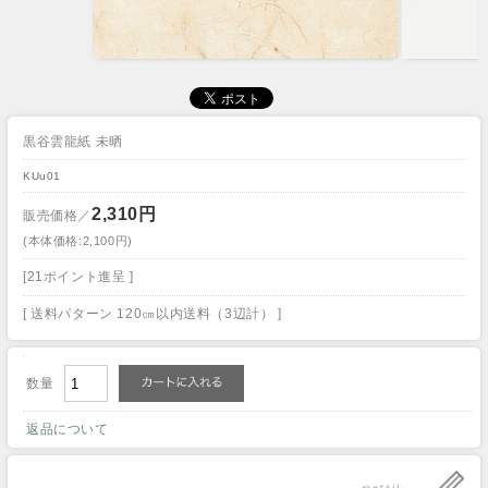
黒谷雲龍紙 未晒
KUu01
2,310円
販売価格／
(本体価格:2,100円)
[21ポイント進呈 ]
[ 送料パターン 120㎝以内送料（3辺計） ]
数量
返品について