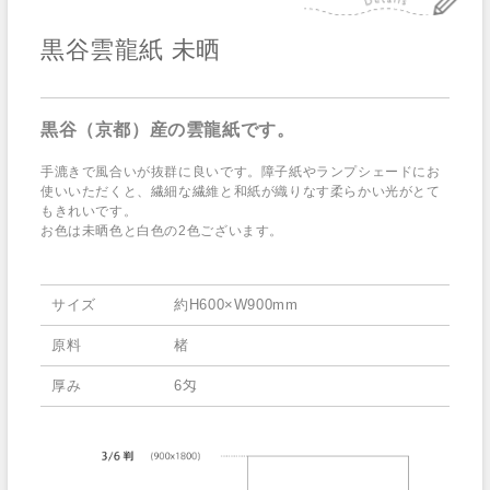
黒谷雲龍紙 未晒
黒谷（京都）産の雲龍紙です。
手漉きで風合いが抜群に良いです。障子紙やランプシェードにお
使いいただくと、繊細な繊維と和紙が織りなす柔らかい光がとて
もきれいです。
お色は未晒色と白色の2色ございます。
サイズ
約H600×W900mm
原料
楮
厚み
6匁