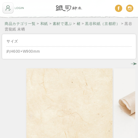
商品カテゴリ一覧
>
和紙
>
素材で選ぶ
>
楮
>
黒谷和紙（京都府）
> 黒谷
雲龍紙 未晒
サイズ
約H600×W900mm