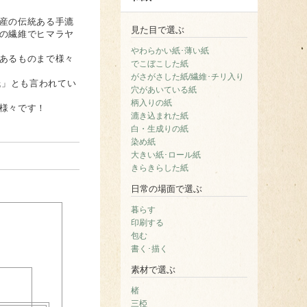
産の伝統ある手漉
見た目で選ぶ
の繊維でヒマラヤ
やわらかい紙･薄い紙
あるものまで様々
でこぼこした紙
がさがさした紙/繊維･チリ入り
紙」とも言われてい
穴があいている紙
柄入りの紙
様々です！
漉き込まれた紙
白・生成りの紙
染め紙
大きい紙･ロール紙
きらきらした紙
日常の場面で選ぶ
暮らす
印刷する
包む
書く･描く
素材で選ぶ
楮
三椏