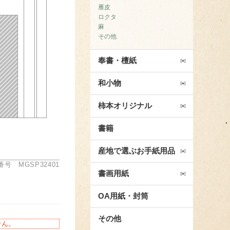
雁皮
ロクタ
麻
その他
奉書・檀紙
和小物
柿本オリジナル
書籍
産地で選ぶお手紙用品
号 MGSP32401
書画用紙
OA用紙・封筒
その他
せん。