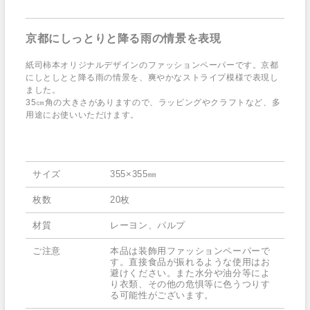
京都にしっとりと降る雨の情景を表現
紙司柿本オリジナルデザインのファッションペーパーです。京都
にしとしとと降る雨の情景を、爽やかなストライプ模様で表現し
ました。
35㎝角の大きさがありますので、ラッピングやクラフトなど、多
用途にお使いいただけます。
サイズ
355×355㎜
枚数
20枚
材質
レーヨン、パルプ
ご注意
本品は装飾用ファッションペーパーで
す。直接食品が振れるような使用はお
避けください。また水分や油分等によ
り衣類、その他の危惧等に色うつりす
る可能性がございます。