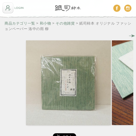
商品カテゴリ一覧
>
和小物
>
その他雑貨
> 紙司柿本 オリジナル ファッシ
ョンペーパー 洛中の雨 柳