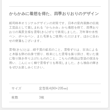
からかみに着想を得た、四季おりおりのデザイン
紙司柿本オリジナルデザインの封筒です。日本の室内装飾の伝統
工芸品として親しまれる『からかみ』から着想を得て、四季おり
おりの風景文様を雲母(きら)ずりで表現しました。万年筆や水性
ペン、ボールペン、また毛筆もご使用いただけます。ほかに合わ
せの便箋もございます。
雲母(きら)とは…硝子質の鉱石のこと。雲母ずりは、古法による
と木版を卵の白身で摺り、粉末にした雲母を振り掛け、乾いた後
に取り除き作り上げたもののこと。こちらの商品は型染の技法を
用い、こんにゃく糊で雲母ずりを再現しました。きら独自の輝き
をぜひお楽しみください。
サイズ
定型長4(90×205㎜)
枚数
3枚