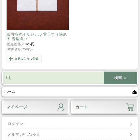
紙司柿本オリジナル 雲母ずり懐紙
冬 雪輪違い
販売価格／
825円
(本体価格:750円)
ホーム
マイページ
カート
ログイン
メルマガ申込/停止