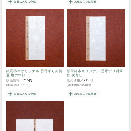
紙司柿本オリジナル 雲母ずり封筒
紙司柿本オリジナル 雲母ずり封筒
夏 垣の朝顔
秋 吹寄せ
販売価格／
715円
販売価格／
715円
(本体価格:650円)
(本体価格:650円)