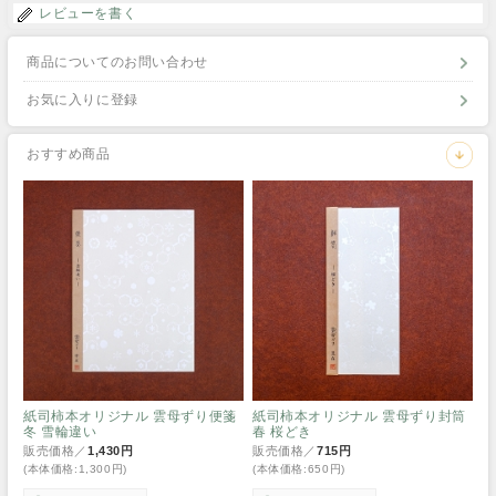
レビューを書く
商品についてのお問い合わせ
お気に入りに登録
おすすめ商品
紙司柿本オリジナル 雲母ずり便箋
紙司柿本オリジナル 雲母ずり封筒
冬 雪輪違い
春 桜どき
販売価格／
1,430円
販売価格／
715円
(本体価格:1,300円)
(本体価格:650円)