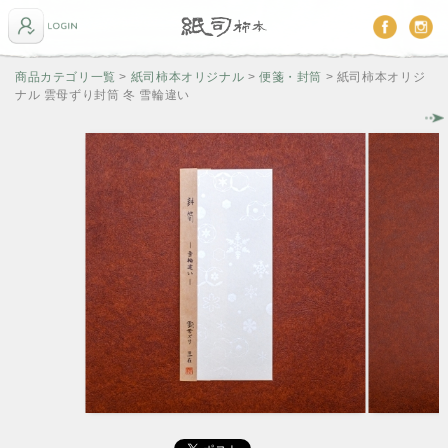
商品カテゴリ一覧
>
紙司柿本オリジナル
>
便箋・封筒
> 紙司柿本オリジ
ナル 雲母ずり封筒 冬 雪輪違い