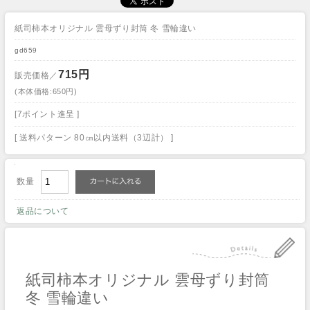
紙司柿本オリジナル 雲母ずり封筒 冬 雪輪違い
gd659
715円
販売価格／
(本体価格:650円)
[7ポイント進呈 ]
[ 送料パターン 80㎝以内送料（3辺計） ]
数量
返品について
紙司柿本オリジナル 雲母ずり封筒
冬 雪輪違い