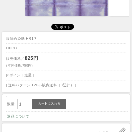
板締め染紙 HR1７
FIHR17
825円
販売価格／
(本体価格:750円)
[8ポイント進呈 ]
[ 送料パターン 120㎝以内送料（3辺計） ]
数量
返品について