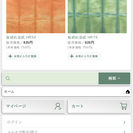
板締め染紙 HR54
板締め染紙 HR76
販売価格／
825円
販売価格／
825円
(本体価格:750円)
(本体価格:750円)
ホーム
マイページ
カート
ログイン
メルマガ申込/停止