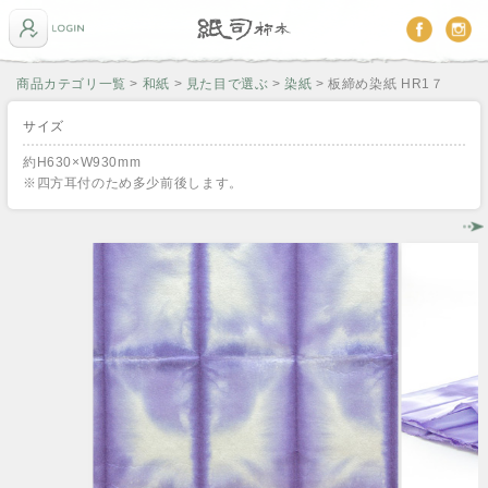
商品カテゴリ一覧
>
和紙
>
見た目で選ぶ
>
染紙
> 板締め染紙 HR1７
サイズ
約H630×W930mm
※四方耳付のため多少前後します。