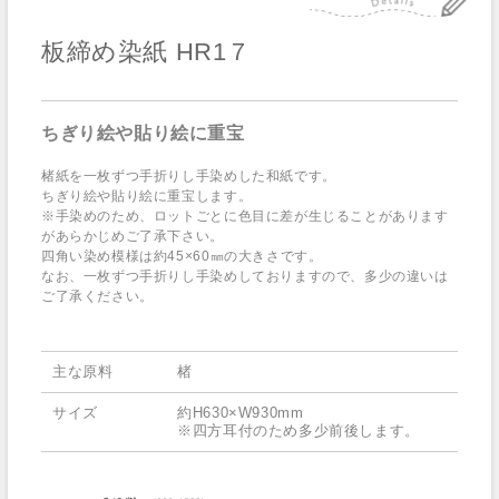
板締め染紙 HR1７
ちぎり絵や貼り絵に重宝
楮紙を一枚ずつ手折りし手染めした和紙です。
ちぎり絵や貼り絵に重宝します。
※手染めのため、ロットごとに色目に差が生じることがあります
があらかじめご了承下さい。
四角い染め模様は約45×60㎜の大きさです。
なお、一枚ずつ手折りし手染めしておりますので、多少の違いは
ご了承ください。
主な原料
楮
サイズ
約H630×W930mm
※四方耳付のため多少前後します。