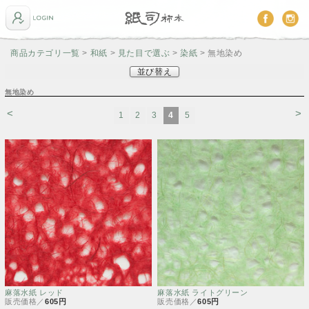
商品カテゴリ一覧
>
和紙
>
見た目で選ぶ
>
染紙
> 無地染め
並び替え
無地染め
<
>
1
2
3
4
5
麻落水紙 レッド
麻落水紙 ライトグリーン
販売価格／
605円
販売価格／
605円