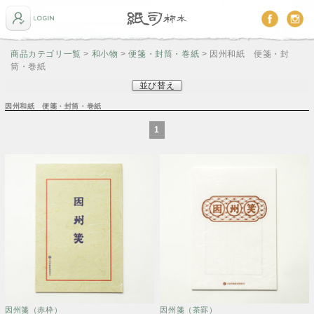
商品カテゴリ一覧
>
和小物
>
便箋・封筒・巻紙
> 因州和紙 便箋・封
筒・巻紙
並び替え
因州和紙 便箋・封筒・巻紙
1
因州箋（赤枠）
因州箋（茶罫）