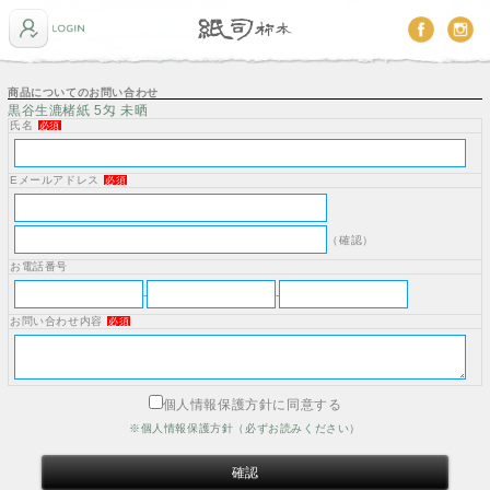
商品についてのお問い合わせ
黒谷生漉楮紙 5匁 未晒
氏名
必須
Eメールアドレス
必須
（確認）
お電話番号
-
-
お問い合わせ内容
必須
個人情報保護方針に同意する
※個人情報保護方針（必ずお読みください）