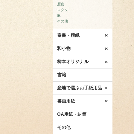
雁皮
ロクタ
麻
その他
奉書・檀紙
和小物
柿本オリジナル
書籍
産地で選ぶお手紙用品
書画用紙
OA用紙・封筒
その他