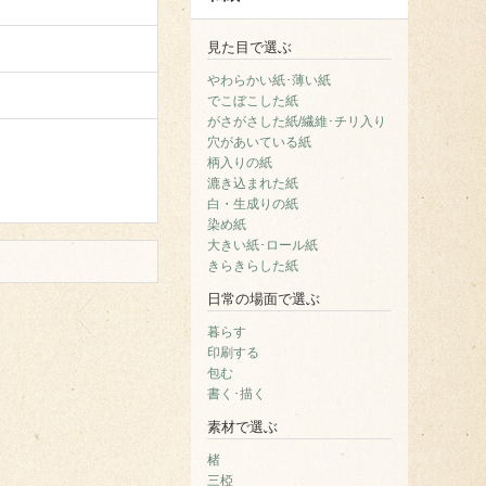
見た目で選ぶ
やわらかい紙･薄い紙
でこぼこした紙
がさがさした紙/繊維･チリ入り
穴があいている紙
柄入りの紙
漉き込まれた紙
白・生成りの紙
染め紙
大きい紙･ロール紙
きらきらした紙
日常の場面で選ぶ
暮らす
印刷する
包む
書く･描く
素材で選ぶ
楮
三椏