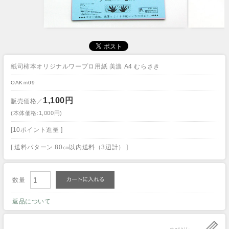
紙司柿本オリジナルワープロ用紙 美濃 A4 むらさき
OAKｍ09
1,100円
販売価格／
(本体価格:1,000円)
[10ポイント進呈 ]
[ 送料パターン 80㎝以内送料（3辺計） ]
数量
返品について