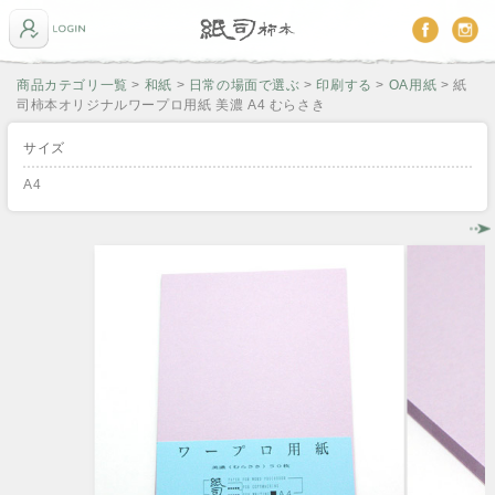
商品カテゴリ一覧
>
和紙
>
日常の場面で選ぶ
>
印刷する
>
OA用紙
> 紙
司柿本オリジナルワープロ用紙 美濃 A4 むらさき
サイズ
A4