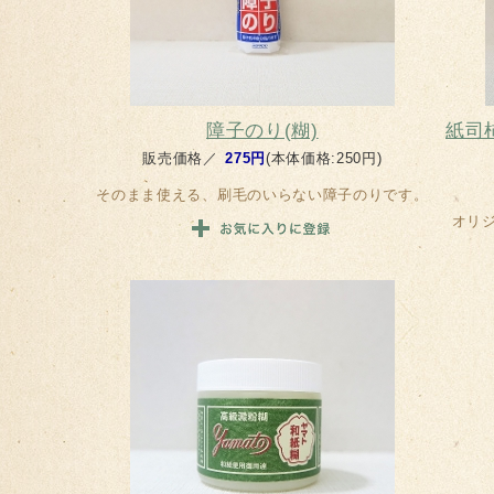
障子のり(糊)
紙司
販売価格／
275円
(本体価格:250円)
そのまま使える、刷毛のいらない障子のりです。
オリ