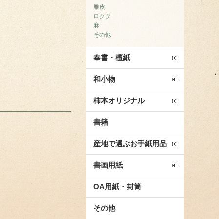
雁皮
ロクタ
麻
その他
奉書・檀紙
和小物
柿本オリジナル
書籍
産地で選ぶお手紙用品
書画用紙
OA用紙・封筒
その他