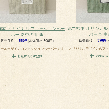
紙司柿本 オリジナル
柿本 オリジナル ファッションペー
パー 洛中
パー 洛中の雨 銀
販売価格／
550円
(
販売価格／
550円
(本体価格:500円)
オリジナルデザインのファ
ジナルデザインのファッションペーパーです