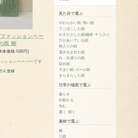
見た目で選ぶ
やわらかい紙･薄い紙
でこぼこした紙
がさがさした紙/繊維･チリ入り
 ファッションペー
穴があいている紙
の雨 柳
柄入りの紙
本体価格:500円)
漉き込まれた紙
白・生成りの紙
ッションペーパーです
染め紙
大きい紙･ロール紙
きらきらした紙
日常の場面で選ぶ
暮らす
印刷する
包む
書く･描く
素材で選ぶ
楮
三椏