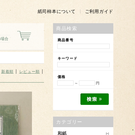
紙司柿本について
ご利用ガイド
商品検索
の場合
商品番号
キーワード
新着順
レビュー順
価格
～
円
カテゴリー
和紙