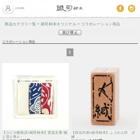
商品カテゴリ一覧
>
紙司柿本オリジナル
> コラボレーション商品
並び替え
コラボレーション商品
1
【スピカ模様店×紙司柿本】型染文香-猫
【田丸印房×紙司柿本】ふうかん印 〆
と花と鳥と-
緘