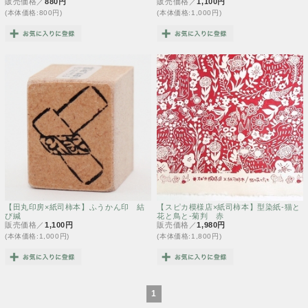
販売価格／
880円
販売価格／
1,100円
(本体価格:800円)
(本体価格:1,000円)
【田丸印房×紙司柿本】ふうかん印 結
【スピカ模様店×紙司柿本】型染紙-猫と
び緘
花と鳥と-菊判 赤
販売価格／
1,100円
販売価格／
1,980円
(本体価格:1,000円)
(本体価格:1,800円)
1