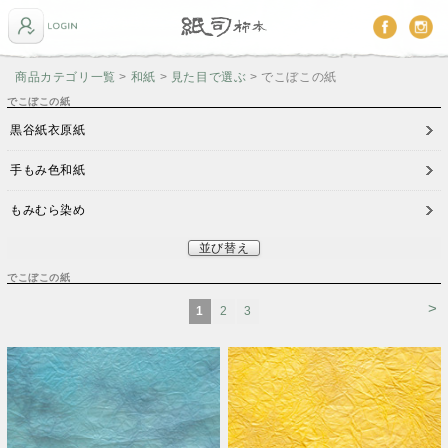
商品カテゴリ一覧
>
和紙
>
見た目で選ぶ
> でこぼこの紙
でこぼこの紙
黒谷紙衣原紙
手もみ色和紙
もみむら染め
並び替え
でこぼこの紙
>
1
2
3