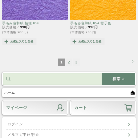
手もみ色和紙 桔梗 K96
手もみ色和紙 K54 柑子色
販売価格／
990円
販売価格／
990円
(本体価格:900円)
(本体価格:900円)
>
1
2
3
ホーム
マイページ
カート
ログイン
メルマガ申込/停止