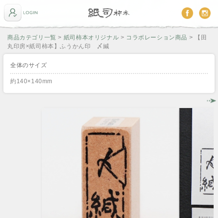
商品カテゴリ一覧
>
紙司柿本オリジナル
>
コラボレーション商品
> 【田
丸印房×紙司柿本】ふうかん印 〆緘
全体のサイズ
約140×140mm