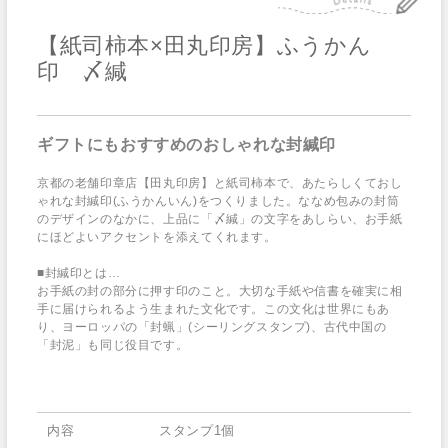
【紙司柿本×田丸印房】ふうかん
印 〆緘
ギフトにもおすすめのおしゃれな封緘印
京都の老舗印章店【田丸印房】と紙司柿本で、あたらしくておし
ゃれな封緘印(ふうかんいん)をつくりました。ななめ包みの封筒
のデザインのなかに、上品に「〆緘」の文字をあしらい、お手紙
にほどよいアクセントを添えてくれます。
■封緘印とは…
お手紙の封の部分に押す印のこと。大切な手紙や信書を確実に相
手に届けられるよう生まれた文化です。この文化は世界にもあ
り、ヨーロッパの「封蝋」(シーリングスタンプ)、古代中国の
「封泥」も同じ役目です。
内容
スタンプ1個