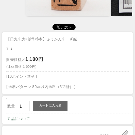
【田丸印房×紙司柿本】ふうかん印 〆緘
TI-1
1,100円
販売価格／
(本体価格:1,000円)
[10ポイント進呈 ]
[ 送料パターン 80㎝以内送料（3辺計） ]
数量
返品について